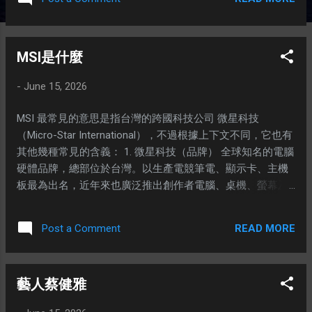
常較輕，散熱表現中規中矩。 高階電競系列（如 Katana、
Crosshair 系列）： 適合重度遊戲玩家或需要運行 3D 渲染的
用戶，硬體效能強大，可流暢運行 3A 級遊戲大作。 輕薄商
MSI是什麼
務/文書系列（如 Modern、Prestige 系列）： 適合上班族或
日常網課，著重輕薄便攜與超長電池續航力（部分機型續航
-
June 15, 2026
超過30小時）。 2. 新手推薦熱門型號參考 MSI Modern
14/15： 約港幣 $4,200 起，極致輕薄，非常適合文書處理與
MSI 最常見的意思是指台灣的跨國科技公司 微星科技
日常攜帶。 MSI Thin 15 / Cyborg 15： 約港幣 $6,500 -
（Micro-Star International），不過根據上下文不同，它也有
$8,000，內建獨立顯示卡（如 RTX 4050 / RTX 4060），兼具
其他幾種常見的含義： 1. 微星科技（品牌） 全球知名的電腦
工作與基礎遊戲娛樂。 3. 新手實用操作提示 一鍵還原系統：
硬體品牌，總部位於台灣。以生產電競筆電、顯示卡、主機
開機時狂按鍵盤的 "F3" 鍵，即可進入系統還原選單，輕鬆解
板最為出名，近年來也廣泛推出創作者電腦、桌機、螢幕及
決系統錯誤或重置電腦。 散熱空間： 打機或運行高負載程式
AI 伺服器等產品。 2. Windows 安裝程式（檔案格式） 在電
時，建議將筆電後方稍微墊高，確保底部進風口暢通，以維
腦作業系統中，.msi 是微軟 Windows 系統的安裝套件副檔名
持硬體壽命。 軟體控制中心： 使用預載的 MSI Center 軟
READ MORE
Post a Comment
（全名為 Windows Installer）。當您下載某些軟體時，雙擊
體，可一鍵監控硬體狀態、調整風扇轉速及優化遊戲效能。
此檔案即可自動引導安裝程式，將軟體安裝到電腦中。 3.
您主要的使用用途是什麼（例如：文書處理、打機、剪
《英雄聯盟》季中邀請賽（電競賽事） 在電子競技領域，
片）？您預計的預算範圍大概是多少？
藝人蔡健雅
MSI 是《英雄聯盟》（League of Legends）官方每年舉辦的
重量級國際賽事（Mid-Season Invitational，季中邀請賽），