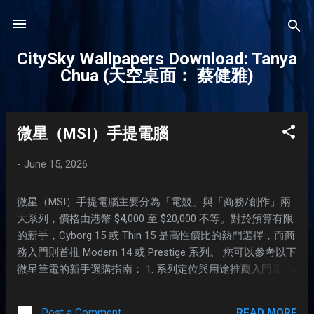
Skip to main content
CitySky Wallpapers Download: Tanya
Chua (天空桌面： 蔡健雅)
微星（MSI）手提電腦
P
o
-
June 15, 2026
s
t
微星（MSI）手提電腦主要分為「電競」與「商務/創作」兩
s
大系列，價格由港幣 $4,000 至 $20,000 不等。對於預算有限
的新手，Cyborg 15 或 Thin 15 是高性價比的熱門選擇，而商
務入門則首推 Modern 14 或 Prestige 系列。 您可以參考以下
微星筆電的新手選購指南： 1. 系列定位與用途推薦入門電競
系列（如 Cyborg、Thin 系列）： 適合學生、偶爾打機（如
遊玩《英雄聯盟》）或輕度剪輯影片。價格親民，但機身通
READ MORE
Post a Comment