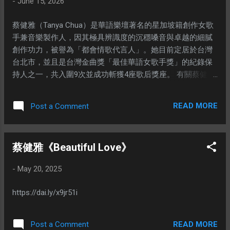
-
June 15, 2026
由各賽區的春季冠軍隊伍齊聚一堂爭奪世界冠軍頭銜。 4. 微
衛星不穩定性（醫學） 在醫學與癌症檢測領域（Micro-
蔡健雅（Tanya Chua）是華語樂壇著名的星加坡籍創作女歌
Satellite Instability），MSI 是一種基因檢測指標，常用於大
手兼音樂製作人，因其極具辨識度的沉穩嗓音與卓越的細膩
腸癌等癌症的篩檢與評估免疫治療的成效。
創作功力，被譽為「都會情歌代言人」。她目前定居於台灣
台北市，並且是台灣金曲獎「最佳華語女歌手獎」的紀錄保
持人之一，共入圍9次並成功斬獲4座歌后獎座。 有關蔡健雅
的演藝生涯精華與代表作品： 🏆 金曲獎超凡成就 蔡健雅在
台灣金曲獎歷史上擁有極高地位： 四屆金曲歌后：分別憑藉
READ MORE
Post a Comment
專輯《雙棲動物》（第17屆）、《Goodbye & Hello》（第19
屆）、《說到愛》（第23屆）及《DEPART》（第33屆）榮獲
最佳華語女歌手獎。 幕後製作實力：曾以《Goodbye &
蔡健雅《Beautiful Love》
Hello》榮獲第19屆金曲獎「最佳專輯製作人獎」。 🎵 經典
個人代表作 她的歌曲常以冷靜、內斂的方式解構都會愛情，
-
May 20, 2025
陪伴許多聽眾走過情感療傷期： 個人必聽金曲：《呼吸》、
《記念》、《陌生人》、《無底洞》、《雙棲動物》、
https://dai.ly/x9jr51i
《Beautiful Love》、《達爾文》、《讓浪漫作主》 等。 ✍️
為他人創作的神曲 除了個人演唱，蔡健雅也是華語樂壇頂尖
的詞曲創作者，曾為多位天王天后量身打造無數熱門金曲：
READ MORE
Post a Comment